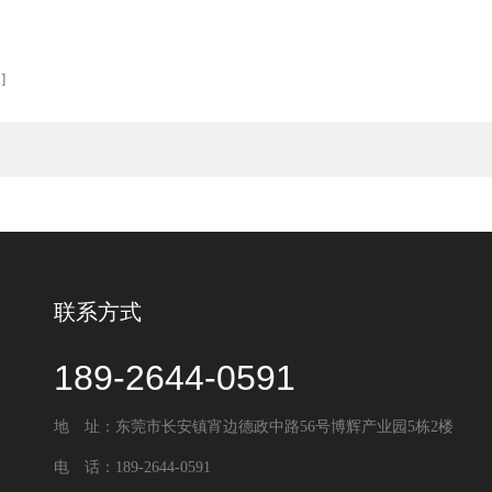
家
]
联系方式
189-2644-0591
地 址：东莞市长安镇宵边德政中路56号博辉产业园5栋2楼
电 话：189-2644-0591